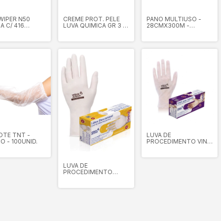
WIPER N50
CREME PROT. PELE
PANO MULTIUSO -
A C/ 416
LUVA QUIMICA GR 3 -
28CMX300M -
 DE 44X25CM)
4000G - REFIL -
BRANCO
NCO - NOBRE
NUTRIEX
TE TNT -
LUVA DE
O - 100UNID.
PROCEDIMENTO VINIL
S/ AMIDO - VOLK
LUVA DE
PROCEDIMENTO
LATEX C/PO - VOLK