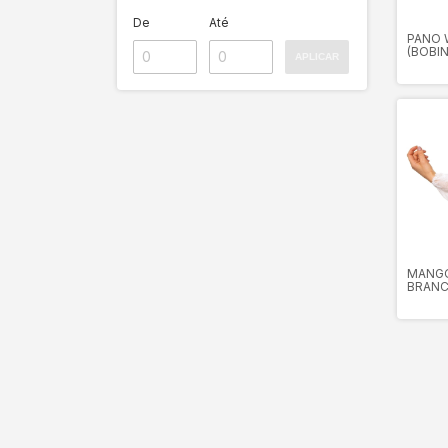
De
Até
PANO 
(BOBIN
APLICAR
PANOS
- BRA
MANGO
BRANC