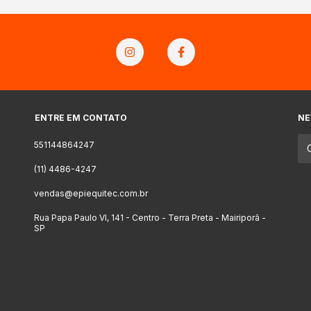
ENTRE EM CONTATO
NE
551144864247
(11) 4486-4247
vendas@epiequitec.com.br
Rua Papa Paulo VI, 141 - Centro - Terra Preta - Mairiporã -
SP