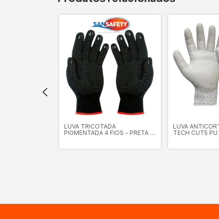
ROTEÇÃO RJ
LUVA TRICOTADA
LUVA ANTICORT
-FER
PIGMENTADA 4 FIOS - PRETA -
TECH CUT5 PU 
SANSAFETY