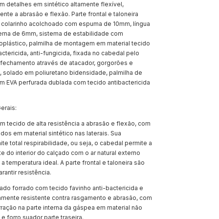
om detalhes em sintético altamente flexível,
tente a abrasão e flexão. Parte frontal e taloneira
, colarinho acolchoado com espuma de 10mm, língua
rna de 6mm, sistema de estabilidade com
moplástico, palmilha de montagem em material tecido
actericida, anti-fungicida, fixada no cabedal pelo
, fechamento através de atacador, gorgorões e
, solado em poliuretano bidensidade, palmilha de
em EVA perfurada dublada com tecido antibactericida
erais:
 tecido de alta resistência a abrasão e flexão, com
dos em material sintético nas laterais. Sua
te total respirabilidade, ou seja, o cabedal permite a
te do interior do calçado com o ar natural externo
 temperatura ideal. A parte frontal e taloneira são
rantir resistência.
o forrado com tecido favinho anti-bactericida e
tamente resistente contra rasgamento e abrasão, com
ração na parte interna da gáspea em material não
e forro suador parte traseira.