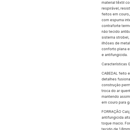
material têxtil c
respirável, resis
feitos em couro
com espuma inte
contraforte ter
não tecido antib
sistema strobel
ilhóses de metal
conforto plana 
e antifungicida.
Características G
CABEDAL feito em
detalhes fusiona
construção permi
troca do ar quen
mantendo assim a
em couro para ga
FORRAÇÃO Calçad
antifungicida al
toque macio. For
tecido de 1,8mm 