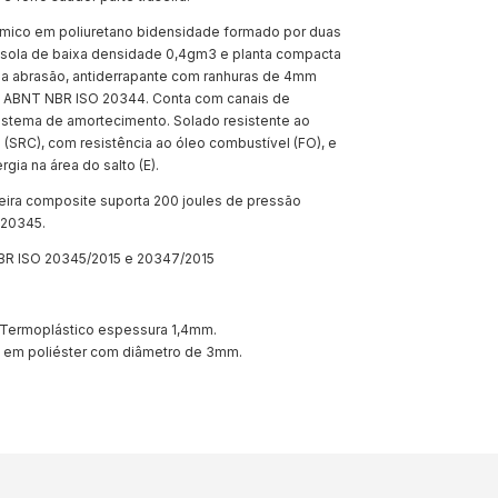
ico em poliuretano bidensidade formado por duas
sola de baixa densidade 0,4gm3 e planta compacta
e a abrasão, antiderrapante com ranhuras de 4mm
 ABNT NBR ISO 20344. Conta com canais de
stema de amortecimento. Solado resistente ao
(SRC), com resistência ao óleo combustível (FO), e
gia na área do salto (E).
eira composite suporta 200 joules de pressão
20345.
 ISO 20345/2015 e 20347/2015
rmoplástico espessura 1,4mm.
 em poliéster com diâmetro de 3mm.