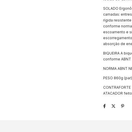
SOLADO Ergonôm
camadas: entres
rígida resistent
conforme norma
escoamento e si
escorregamento 
absorção de ener
BIQUEIRA A biqu
conforme ABNT 
NORMA ABNT NBR
PESO 860g (par)
CONTRAFORTE Te
ATACADOR feito