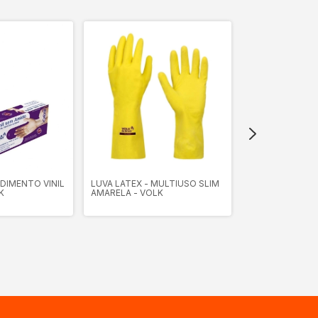
DIMENTO VINIL
LUVA LATEX - MULTIUSO SLIM
LUVA TRICOTAD
K
AMARELA - VOLK
31917 - PLAST