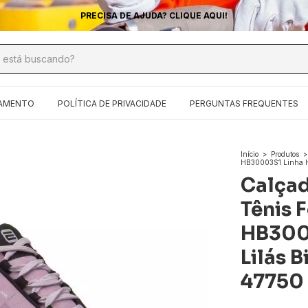
CONFIRA AS CONDIÇÕES PARA FATURAMENTO
ÇAMENTO
POLÍTICA DE PRIVACIDADE
PERGUNTAS FREQUENTES
Início
>
Produtos
>
HB30003S1 Linha Hy
Calçad
Tênis 
HB300
Lilás 
47750