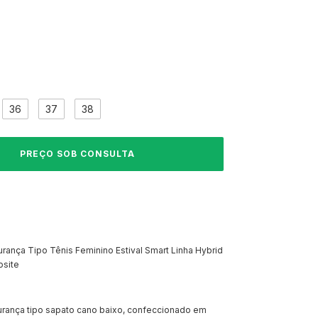
36
37
38
rança Tipo Tênis Feminino Estival Smart Linha Hybrid
osite
rança tipo sapato cano baixo, confeccionado em