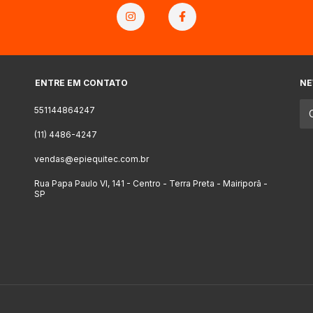
ENTRE EM CONTATO
NE
551144864247
(11) 4486-4247
vendas@epiequitec.com.br
Rua Papa Paulo VI, 141 - Centro - Terra Preta - Mairiporã -
SP