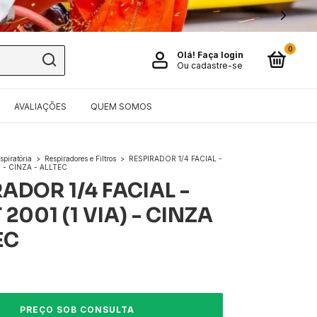
0
Olá!
Faça login
Ou cadastre-se
AVALIAÇÕES
QUEM SOMOS
spiratória
>
Respiradores e Filtros
>
RESPIRADOR 1/4 FACIAL -
) - CINZA - ALLTEC
ADOR 1/4 FACIAL -
2001 (1 VIA) - CINZA
EC