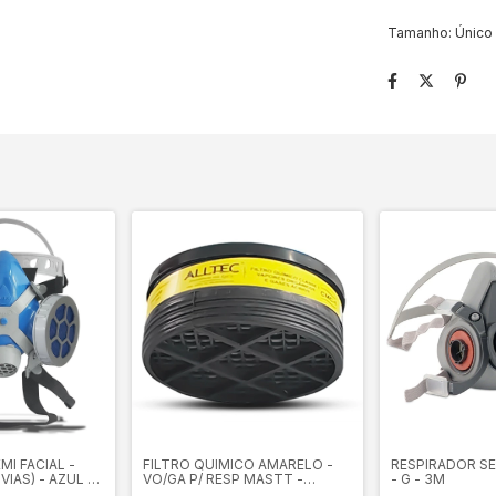
Tamanho: Único
MI FACIAL -
FILTRO QUIMICO AMARELO -
RESPIRADOR SE
VIAS) - AZUL -
VO/GA P/ RESP MASTT -
- G - 3M
ALLTEC