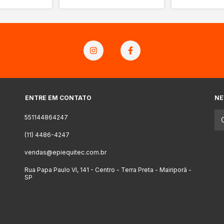
ENTRE EM CONTATO
NE
551144864247
(11) 4486-4247
vendas@epiequitec.com.br
Rua Papa Paulo VI, 141 - Centro - Terra Preta - Mairiporã -
SP