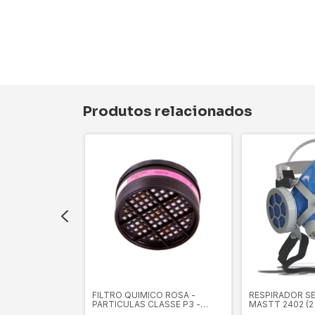
Produtos relacionados
MI FACIAL 7502
FILTRO QUIMICO ROSA -
RESPIRADOR SE
PARTICULAS CLASSE P3 -
MASTT 2402 (2 
ALLTEC/ DESTRA
ALLTEC