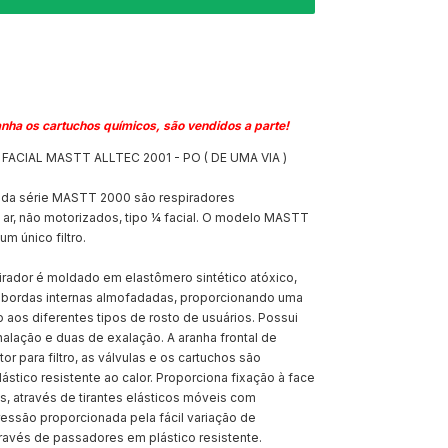
ha os cartuchos químicos, são vendidos a parte!
FACIAL MASTT ALLTEC 2001 - PO ( DE UMA VIA )
 da série MASTT 2000 são respiradores
 ar, não motorizados, tipo ¼ facial. O modelo MASTT
m único filtro.
irador é moldado em elastômero sintético atóxico,
m bordas internas almofadadas, proporcionando uma
 aos diferentes tipos de rosto de usuários. Possui
nalação e duas de exalação. A aranha frontal de
or para filtro, as válvulas e os cartuchos são
ástico resistente ao calor. Proporciona fixação à face
, através de tirantes elásticos móveis com
essão proporcionada pela fácil variação de
ravés de passadores em plástico resistente.