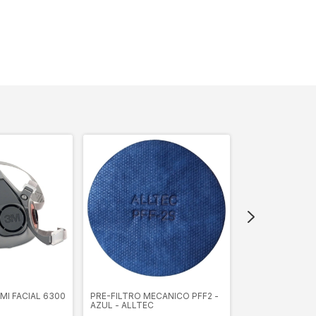
MI FACIAL 6300
PRE-FILTRO MECANICO PFF2 -
FILTRO QUIMIC
AZUL - ALLTEC
P/ RESP MASTT 