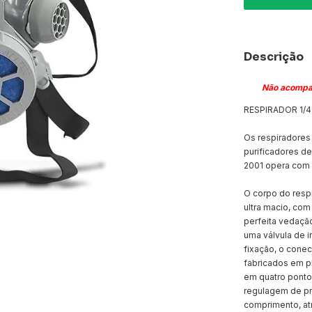
Descrição
Não acompan
RESPIRADOR 1/4 
Os respiradores
purificadores de
2001 opera com u
O corpo do resp
ultra macio, co
perfeita vedação
uma válvula de i
fixação, o conect
fabricados em pl
em quatro pontos
regulagem de pr
comprimento, at