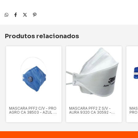
Produtos relacionados
MASCARA PFF2 C/V - PRO
MASCARA PFF2 Z S/V -
MASC
AGRO CA 38503 - AZUL -
AURA 9320 CA 30592 -
PRO
DELTAPLUS
BRANCA - 3M